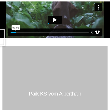
Paik KS vom Alberthain